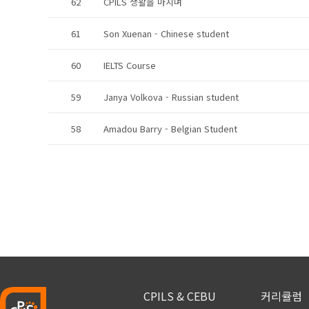
62
CPILS 생활을 마치며
61
Son Xuenan - Chinese student
60
IELTS Course
59
Janya Volkova - Russian student
58
Amadou Barry - Belgian Student
CPILS & CEBU
커리큘럼