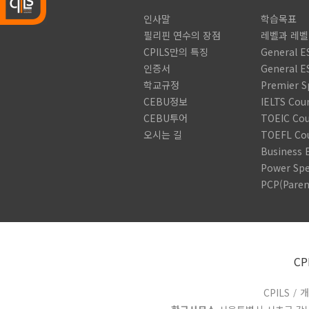
인사말
학습목표
필리핀 연수의 장점
레벨과 레
CPILS만의 특징
General E
인증서
General E
학교규정
Premier S
CEBU정보
IELTS Cou
CEBU투어
TOEIC Cou
오시는 길
TOEFL Co
Business 
Power Sp
PCP(Paren
CP
CPILS
/
개