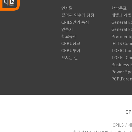
인사말
학습목표
필리핀 연수의 장점
레벨과 레
CPILS만의 특징
General E
인증서
General E
학교규정
Premier S
CEBU정보
IELTS Cou
CEBU투어
TOEIC Cou
오시는 길
TOEFL Co
Business 
Power Sp
PCP(Paren
CP
CPILS
/
개