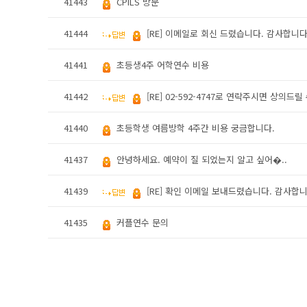
41443
CPILS 방문
41444
[RE] 이메일로 회신 드렸습니다. 감사합니다
41441
초등생4주 어학연수 비용
41442
[RE] 02-592-4747로 연락주시면 상의드릴 
41440
초등학생 여름방학 4주간 비용 궁금합니다.
41437
안녕하세요. 예약이 질 되었는지 알고 싶어�..
41439
[RE] 확인 이메일 보내드렸습니다. 감사합니
41435
커플연수 문의