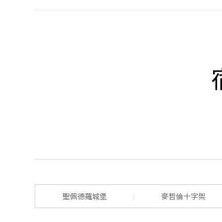
聖佩德羅城堡
麥哲倫十字架