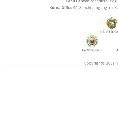
Cebu Center
Benedicto Bldg.,
Korea Office
99, Seochojungang-ro, Se
Copyright© 2001, w