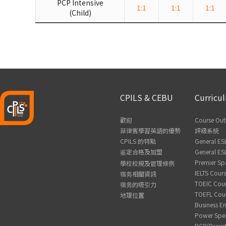
PCP Intensive
1:1
1:1
1:1
(Child)
CPILS & CEBU
Curricu
歡迎
Course Out
菲律賓學習英語的優勢
評級系統
CPILS 的特點
General ES
鉴定合格及加盟
General ES
Premier Sp
學校校規及管理條例
IELTS Cour
宿务相關資訊
TOEIC Cou
宿务的吸引力
TOEFL Cou
地理位置
Business En
Power Spe
PCP(Parent