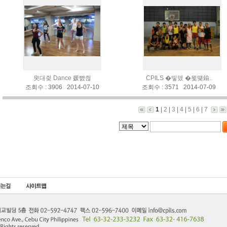
臾대즺 Dance 媛뺤쥖
CPILS �띻뎄 �묓떚鍮..
조회수 : 3906 2014-07-10
조회수 : 3571 2014-07-09
1
|
2
|
3
|
4
|
5
|
6
|
7