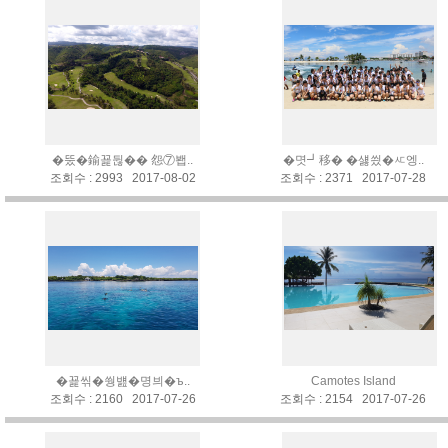
�뚰�鍮꾩뒪�� 怨⑦봽..
�몃┛移� �섏씠�ㅼ엥..
조회수 : 2993 2017-08-02
조회수 : 2371 2017-07-28
�꾩씪�쒕뱶�명븨�ъ..
Camotes Island
조회수 : 2160 2017-07-26
조회수 : 2154 2017-07-26