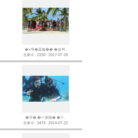
�ъ떆�꾪븰�� �쇱쇅..
조회수 : 2250 2017-07-26
�몃� �ㅼ퓼踰� �ㅼ..
조회수 : 3479 2014-07-22